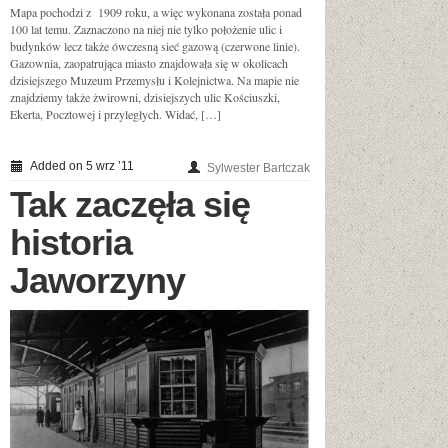
Mapa pochodzi z 1909 roku, a więc wykonana została ponad
100 lat temu. Zaznaczono na niej nie tylko położenie ulic i
budynków lecz także ówczesną sieć gazową (czerwone linie).
Gazownia, zaopatrująca miasto znajdowała się w okolicach
dzisiejszego Muzeum Przemysłu i Kolejnictwa. Na mapie nie
znajdziemy także żwirowni, dzisiejszych ulic Kościuszki,
Ekerta, Pocztowej i przyległych. Widać, […]
Added on 5 wrz ’11
Sylwester Bartczak
Tak zaczęła się
historia
Jaworzyny