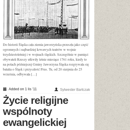
Do historii Śląska cała ziemia jaworzyńska przeszła jako część
ogromnych i najbardziej krwawych teatrów w wojnie
trzydziestoletniej i w wojnach śląskich. Szczególnie w pamięci
obywateli Rzeszy utkwiły letnie miesiące 1761 roku, kiedy to
na polach późniejszej Gminy Jaworzyna Śląska rozgrywała się
batalia o Śląsk i przyszłość Prus. Tu, od 20 sierpnia do 25
września, odbywała […]
Added on 1 lis ’11
Sylwester Bartczak
Życie religijne
wspólnoty
ewangelickiej