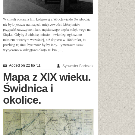
W chwili otwarcia linii kolejowej z Wrocławia do Świebodzic
nie było jeszcze na mapach miejscowości, której miało
przypaść zaszczytne miano najstarszego węzła kolejowego na
Śląsku. Gdyby Świdnicę, miasto – twierdzę, ogłoszono
miastem otwartym wcześniej, niż dopiero w 1866 roku, to
przebieg tej linii, być może byłby inny. Tymczasem szlak
wytyczono w odległości około 10 km […]
Added on 22 lip ’11
Sylwester Bartczak
Mapa z XIX wieku.
Świdnica i
okolice.