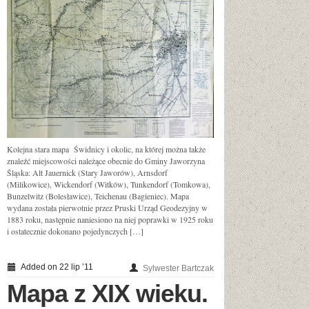
Kolejna stara mapa Świdnicy i okolic, na której można także
znaleźć miejscowości należące obecnie do Gminy Jaworzyna
Śląska: Alt Jauernick (Stary Jaworów), Arnsdorf
(Milikowice), Wickendorf (Witków), Tunkendorf (Tomkowa),
Bunzelwitz (Bolesławice), Teichenau (Bagieniec). Mapa
wydana została pierwotnie przez Pruski Urząd Geodezyjny w
1883 roku, następnie naniesiono na niej poprawki w 1925 roku
i ostatecznie dokonano pojedynczych […]
Added on 22 lip ’11
Sylwester Bartczak
Mapa z XIX wieku.