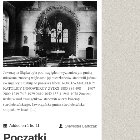
Jaworzyna Śląska była pod względem wyznaniowym gminą
mieszaną; znaczną większość jej mieszkańców stanowili jednak
ewangelicy. Ilustruje to poniższa tabela. ROK EWANGELICY
KATOLICY INNOWIERCY ŻYDZI 1885 884 498 – – 1907
2009 1249 74 3 1929 2619 1052 153 4 1941 1078 Znaczną
liczbę wśród ewangelików stanowili wierni kościoła
staroluterańskiego. Jaworzyńska gmina staroluterańska
skupiała, w latach […]
Added on 1 lis ’11
Sylwester Bartczak
Początki