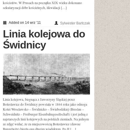
kościołów. W Prusach na początku XIX wieku dokonano
sekularyzacji dóbr kościelnych, likwidacji […]
Added on 14 wrz ’11
Sylwester Bartczak
Linia kolejowa do
Świdnicy
Linia kolejowa, biegnąca z Jaworzyny Śląskiej przez
Bolesławice do Świdnicy powstała w 1844 roku jako odnoga
Kolei Wrocławsko – Świdnicko – Świebodzkiej (Breslau –
Schweidnitz – Freiburger Eisenbahngesellschaft) i jest jedną z
najstarszych linii kolejowych na polskich ziemiach. Na jednym
ze zdjęć widać, że za miejscowością Bolesławice (dawne
Bunzelwitz) biegła ona długim wiaduktem. Po II […]