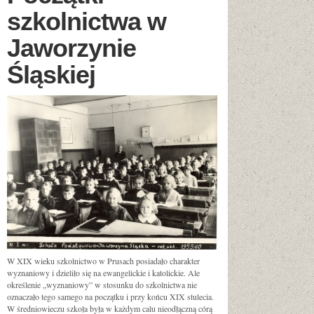
szkolnictwa w
Jaworzynie
Śląskiej
W XIX wieku szkolnictwo w Prusach posiadało charakter
wyznaniowy i dzieliło się na ewangelickie i katolickie. Ale
określenie „wyznaniowy” w stosunku do szkolnictwa nie
oznaczało tego samego na początku i przy końcu XIX stulecia.
W średniowieczu szkoła była w każdym calu nieodłączną córą