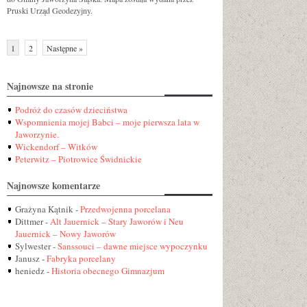
Pruski Urząd Geodezyjny.
1
2
Następne »
Najnowsze na stronie
Podróż do czasów dzieciństwa
Wspomnienia mojej Babci – moje pierwsza lata w
Jaworzynie.
Wickendorf – Witków
Peterwitz – Piotrowice Świdnickie
Najnowsze komentarze
Grażyna Kątnik
-
Przedwojenna porcelana
Dittmer
-
Alt Jauernick – Stary Jaworów i Neu
Jauernick – Nowy Jaworów
Sylwester
-
Sanssouci – dawne miejsce wypoczynku
Janusz
-
Fabryka porcelany
heniedz
-
Historia obecnego Gimnazjum