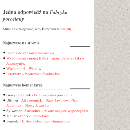
Jedna odpowiedź na
Fabryka
porcelany
Musisz się zalogować, żeby komentować
Zaloguj
Najnowsze na stronie
Podróż do czasów dzieciństwa
Wspomnienia mojej Babci – moje pierwsza lata w
Jaworzynie.
Wickendorf – Witków
Peterwitz – Piotrowice Świdnickie
Najnowsze komentarze
Grażyna Kątnik
-
Przedwojenna porcelana
Dittmer
-
Alt Jauernick – Stary Jaworów i Neu
Jauernick – Nowy Jaworów
Sylwester
-
Sanssouci – dawne miejsce wypoczynku
Janusz
-
Fabryka porcelany
heniedz
-
Historia obecnego Gimnazjum