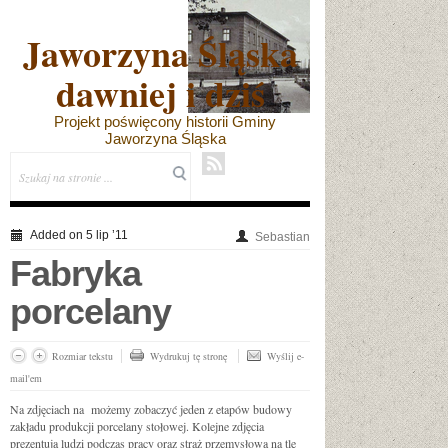
Jaworzyna Śląska
dawniej i dziś
Projekt poświęcony historii Gminy
Jaworzyna Śląska
Added on 5 lip ’11
Sebastian
Fabryka
porcelany
Rozmiar tekstu
Wydrukuj tę stronę
Wyślij e-
mail'em
Na zdjęciach na możemy zobaczyć jeden z etapów budowy
zakładu produkcji porcelany stołowej. Kolejne zdjęcia
prezentują ludzi podczas pracy oraz straż przemysłową na tle