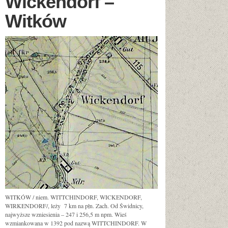
Wickendorf –
Witków
WITKÓW / niem. WITTCHINDORF, WICKENDORF,
WIRKENDORF/, leży 7 km na płn. Zach. Od Świdnicy,
najwyższe wzniesienia – 247 i 256,5 m npm. Wieś
wzmiankowana w 1392 pod nazwą WITTCHINDORF. W