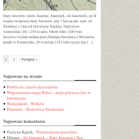
Stary Jaworów (niem. Jauernic, Jauernick, Alt Jauernick), po II
wojnie światowej Stary Jaworów, leży 7 km na płn. zach. od
Świdnicy i 3 km od Jaworzyny Śląskiej. Najwyższe
wzniesienia: 261 i 258 m npm. Około roku 1200 wieś
Javorovo została nadana przez biskupa Jarosława z Wrocławia
parafii w Pożarzysku. 29 września 1323 roku rycerz Jan […]
1
2
Następne »
Najnowsze na stronie
Podróż do czasów dzieciństwa
Wspomnienia mojej Babci – moje pierwsza lata w
Jaworzynie.
Wickendorf – Witków
Peterwitz – Piotrowice Świdnickie
Najnowsze komentarze
Grażyna Kątnik
-
Przedwojenna porcelana
Dittmer
-
Alt Jauernick – Stary Jaworów i Neu