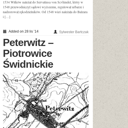
1534 Witków należał do Servatiusa von Scvhindel, który w
1548 przewodniczył sądowi wyższemu, regulował urbarze i
nadzorował rękodzielników. Od 1548 wieś należała do Balzara
i […]
Added on 28 lis ’14
Sylwester Bartczak
Peterwitz –
Piotrowice
Świdnickie