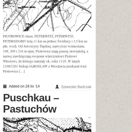
PIOTROWICE /niem. PETERWITZ, PITERWITZ,
PETERSDORF/ leżą 11 km na północ Świdnicy i 3,5 km na
płn. wsch. Od Jaworzyny Śląskiej, najwyższe wzniesienia,
198, 209 i 216 m npm. Piotrowice mają genezę słowiańską, a
nazwę zawdzięczają swojemu właścicielowi Piotrowi
Włostowi, do którego należały ok. roku 1110. W latach
1198/1201 biskup JAROSLAW z Wrocławia przekazał wieś
Piotrowice […]
Added on 28 lis ’14
Sylwester Bartczak
Puschkau –
Pastuchów