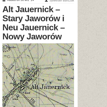
Added on 30 wrz ’14
Sylwester Bartczak
Alt Jauernick –
Stary Jaworów i
Neu Jauernick –
Nowy Jaworów