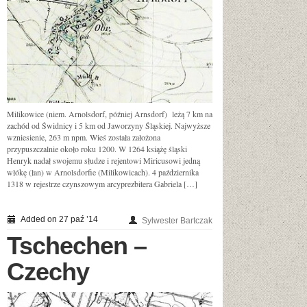
Milikowice (niem. Arnolsdorf, później Arnsdorf) leżą 7 km na
zachód od Świdnicy i 5 km od Jaworzyny Śląskiej. Najwyższe
wzniesienie, 263 m npm. Wieś została założona
przypuszczalnie około roku 1200. W 1264 książę śląski
Henryk nadał swojemu słudze i rejentowi Miricusowi jedną
włókę (łan) w Arnolsdorfie (Milikowicach). 4 października
1318 w rejestrze czynszowym arcyprezbitera Gabriela […]
Added on 27 paź ’14
Sylwester Bartczak
Tschechen –
Czechy