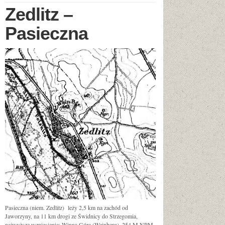
Zedlitz –
Pasieczna
Pasieczna (niem. Zedlitz) leży 2,5 km na zachód od
Jaworzyny, na 11 km drogi ze Świdnicy do Strzegomia,
najwyższe wzniesienie: Winna Góra (Weinberg), 254 M NPM.