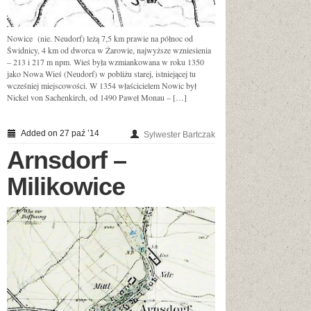
Nowice (nie. Neudorf) leżą 7,5 km prawie na północ od
Świdnicy, 4 km od dworca w Żarowie, najwyższe wzniesienia
– 213 i 217 m npm. Wieś była wzmiankowana w roku 1350
jako Nowa Wieś (Neudorf) w pobliżu starej, istniejącej tu
wcześniej miejscowości. W 1354 właścicielem Nowic był
Nickel von Sachenkirch, od 1490 Paweł Monau – […]
Added on 27 paź ’14
Sylwester Bartczak
Arnsdorf –
Milikowice