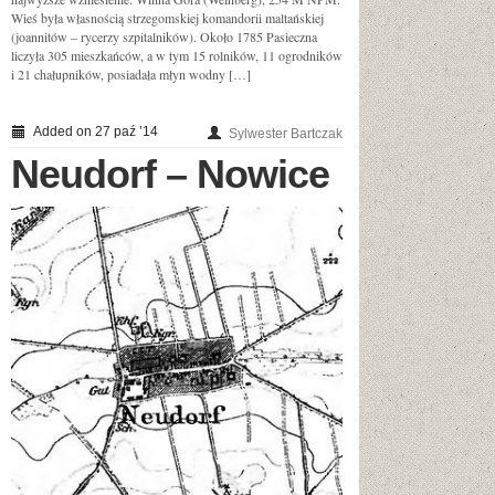
Wieś była własnością strzegomskiej komandorii maltańskiej
(joannitów – rycerzy szpitalników). Około 1785 Pasieczna
liczyła 305 mieszkańców, a w tym 15 rolników, 11 ogrodników
i 21 chałupników, posiadała młyn wodny […]
Added on 27 paź ’14
Sylwester Bartczak
Neudorf – Nowice