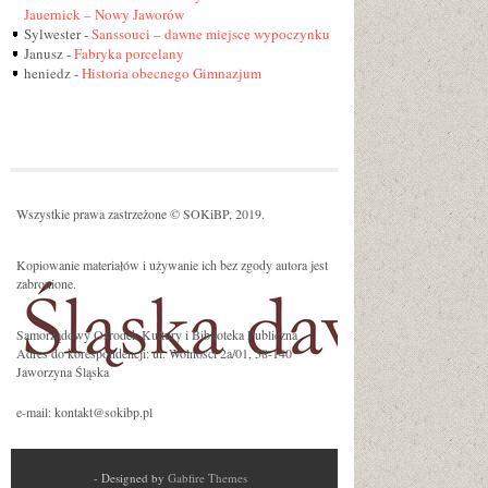
Jauernick – Nowy Jaworów
Sylwester
-
Sanssouci – dawne miejsce wypoczynku
Janusz
-
Fabryka porcelany
heniedz
-
Historia obecnego Gimnazjum
Wszystkie prawa zastrzeżone © SOKiBP, 2019.
Kopiowanie materiałów i używanie ich bez zgody autora jest
zabronione.
Samorządowy Ośrodek Kultury i Biblioteka Publiczna
Adres do korespondencji: ul. Wolności 2a/01, 58-140
Jaworzyna Śląska
e-mail: kontakt@sokibp.pl
- Designed by
Gabfire Themes