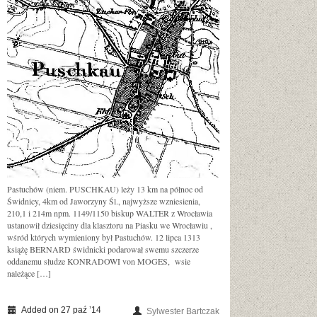
Pastuchów (niem. PUSCHKAU) leży 13 km na północ od
Świdnicy, 4km od Jaworzyny Śl., najwyższe wzniesienia,
210,1 i 214m npm. 1149/1150 biskup WALTER z Wrocławia
ustanowił dziesięciny dla klasztoru na Piasku we Wrocławiu ,
wśród których wymieniony był Pastuchów. 12 lipca 1313
książę BERNARD świdnicki podarował swemu szczerze
oddanemu słudze KONRADOWI von MOGES, wsie
należące […]
Added on 27 paź ’14
Sylwester Bartczak